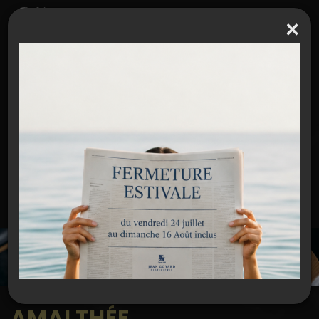
×
Espace partenaires / Extranet
J E A N G O Y A R D
RETROUVEZ L'ACTUALITÉ DE LA DISTILLERIE !
AMALTHÉE