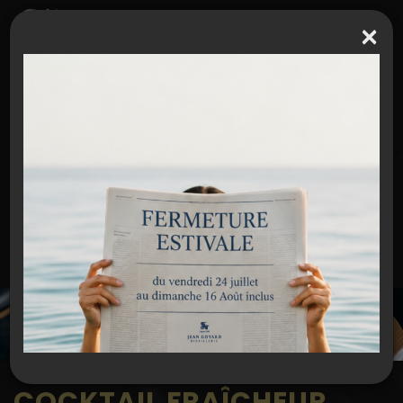
×
Espace partenaires / Extranet
J E A N G O Y A R D
RETROUVEZ L'ACTUALITÉ DE LA DISTILLERIE !
COCKTAIL FRAÎCHEUR