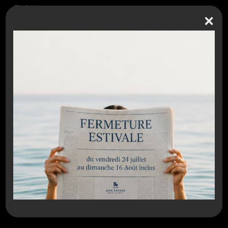
×
Espace partenaires / Extranet
J E A N G O Y A R D
RETROUVEZ L'ACTUALITÉ DE LA DISTILLERIE !
POURQUOI LA MENTION «