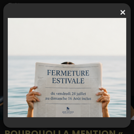
×
Espace partenaires / Extranet
J E A N G O Y A R D
RETROUVEZ L'ACTUALITÉ DE LA DISTILLERIE !
POURQUOI LA MENTION «