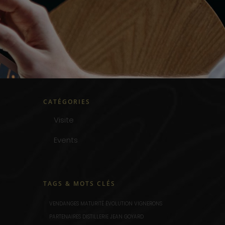
CATÉGORIES
Visite
Events
TAGS & MOTS CLÉS
VENDANGES MATURITÉ ÉVOLUTION VIGNERONS
PARTENAIRES DISTILLERIE JEAN GOYARD