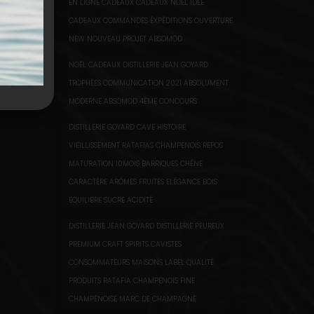
EN LIGNE CADEAUX CADEAUX NOËL IDÉE
CADEAUX COMMANDES ÉXPÉDITIONS OUVERTURE
NEW NOUVEAU PROJET ABSOMOD
NOËL CADEAUX DISTILLERIE JEAN GOYARD
TROPHÉES COMMUNICATION 2021 ABSOLUMENT
MODERNE ABSOMOD 4ÈME CONCOURS
DISTILLERIE GOYARD CAVE HISTOIRE
VIEILLISSEMENT RATAFIAS CHAMPENOIS REPOS
MATURATION 10MOIS BARRIQUES CHÊNE
CARACTÈRE ARÔMES FRUITÉS ELÉGANCE BOIS
EQUILIBRE SUCRE ACIDITÉ
DISTILLERIE JEAN GOYARD DISTILLERIE PEUREUX
PREMIUM CRAFT SPIRITS CAVISTES
CONSOMMATEURS MAISONS LABEL QUALITÉ
PRODUITS RATAFIA CHAMPENOIS FINE
CHAMPENOISE MARC DE CHAMPAGNE