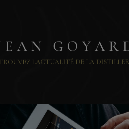
J E A N G O Y A R 
TROUVEZ L'ACTUALITÉ DE LA DISTILLERI