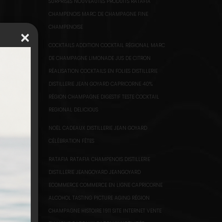
SURPRISES NOUVEAUTÉS PRODUITS RATAFIA
CHAMPENOIS MARC DE CHAMPAGNE FINE
CHAMPENOISE
×
COCKTAILS ADDITION COCKTAIL RÉGIONAL MARC
DE CHAMPAGNE LIMONADE JUS DE CITRON
RÉALISATION COCKTAILS EN FOLIES DISTILLERIE
DISTILLERIE JEAN GOYARD CAPRICORNE 40%
RÉGION CHAMPAGNE DIGESTIF TESTE COCKTAIL
REGIONAL DELICIOUS
NOËL CADEAUX DISTILLERIE JEAN GOYARD
CÉLÉBRATION FÊTES
RATAFIA RATAFIA CHAMPENOIS DISTILLERIE
DISTILLERIE JEANGOYARD JEANGOYARD
ECOMMERCE COMMERCE EN LIGNE CAPRICORNE
ALCOHOL TASTING PICTURE AGING RÉGION
CHAMPAGNE HISTOIRE 1911 SITE INTERNET VENTE