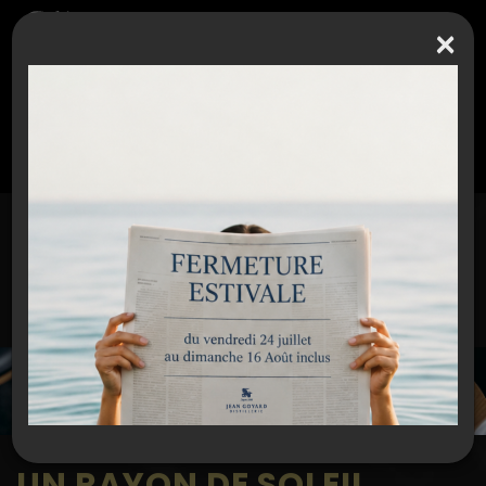
×
Espace partenaires / Extranet
J E A N G O Y A R D
RETROUVEZ L'ACTUALITÉ DE LA DISTILLERIE !
UN RAYON DE SOLEIL