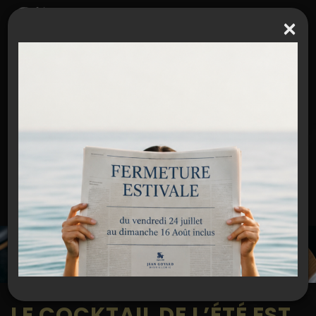
×
Espace partenaires / Extranet
J E A N G O Y A R D
RETROUVEZ L'ACTUALITÉ DE LA DISTILLERIE !
LE COCKTAIL DE L’ÉTÉ EST